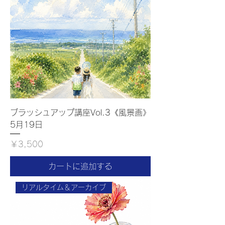
ブラッシュアップ講座Vol.3《風景画》
5月19日
価格
￥3,500
カートに追加する
リアルタイム＆アーカイブ