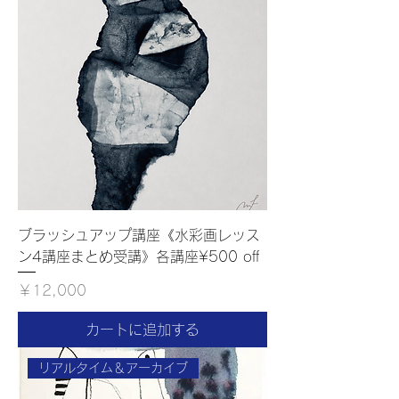
ブラッシュアップ講座《水彩画レッス
ン4講座まとめ受講》各講座¥500 off
価格
￥12,000
カートに追加する
リアルタイム＆アーカイブ