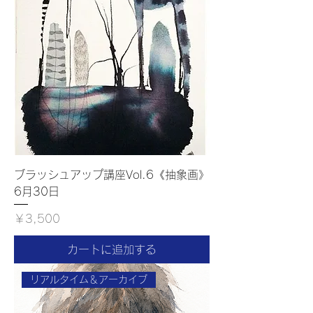
ブラッシュアップ講座Vol.6《抽象画》
6月30日
価格
￥3,500
カートに追加する
リアルタイム＆アーカイブ