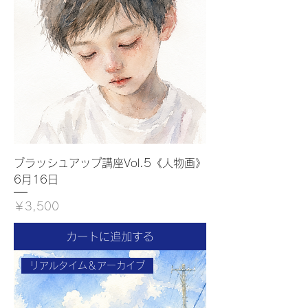
ブラッシュアップ講座Vol.5《人物画》
6月16日
価格
￥3,500
カートに追加する
リアルタイム＆アーカイブ