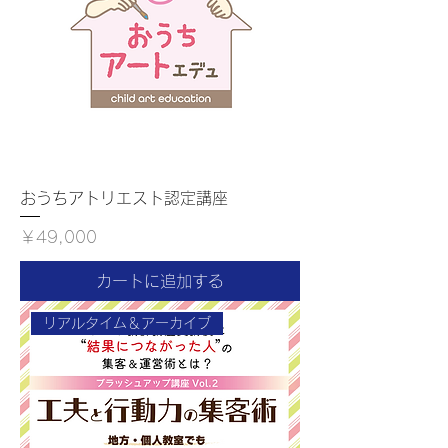
おうちアトリエスト認定講座
価格
￥49,000
カートに追加する
リアルタイム＆アーカイブ