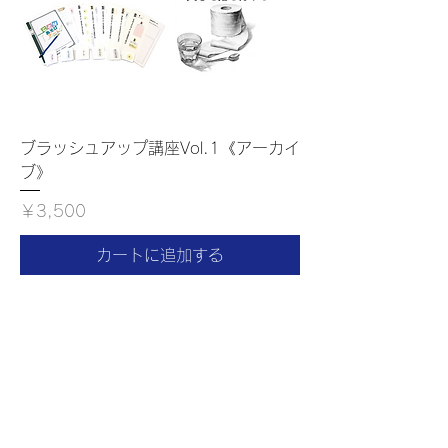
ブラッシュアップ講座Vol.1《アーカイ
ブ》
価格
￥3,500
カートに追加する
​review