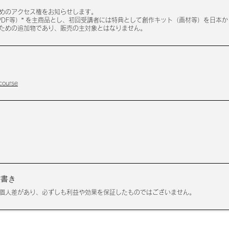
めのアクセス権をお知らせします。
PDF等）” を主商品とし、初回受講者には特典として創作キット（画材等）を日本
ための追加物であり、販売の主対象とはなりません。
course
意書き
個人差があり、必ずしも利益や効果を保証したものではございません。