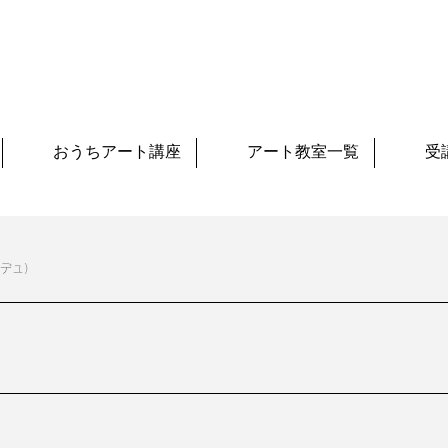
おうちアート講座
アート教室一覧
受
トエデュ）