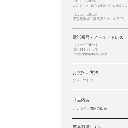
《Head Office》
City of Tbilisi, Vazha-Pshavela St
《Japan Office》
東京都板橋区高島平3-11-1-825
電話番号 / メールアドレス
《Japan Office》
03-6416-0570
info@childartedu.com
お支払い方法
クレジットカード
商品内容
オンライン講座の販売
商品引渡し方法